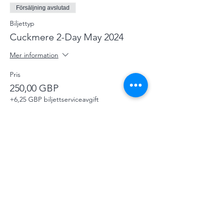
Försäljning avslutad
Biljettyp
Cuckmere 2-Day May 2024
Mer information
Pris
250,00 GBP
+6,25 GBP biljettserviceavgift
Försäljning avslutad
Biljettyp
Celebrate Cuckmere Donation
Mer information
Pris
Betala vad du vill