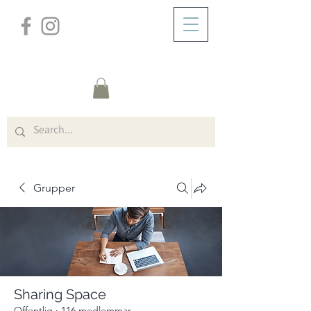
/
HEM
Group Page
Grupper
Sharing Space
Offentlig
·
116 medlemmar