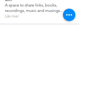
A space to share links, books,
recordings, music and musings
...
Läs mer
medlemmar
Se alla medlemmar (116)
Allmänna villkor
|
Sekretesspolicy
|
Press
Kit
© Alistair Appleton 2022
Mindsprings Meditation | 5 Geneva