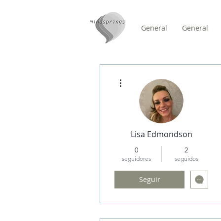
General
General
/
HOME
Forum Comment
Más acciones
Lisa Edmondson
0
2
seguidores
seguidos
Seguir