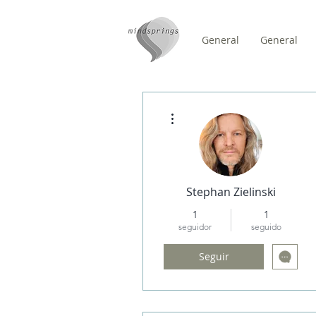
General
General
/
HOME
Events
Más acciones
Stephan Zielinski
1
1
seguidor
seguido
Seguir