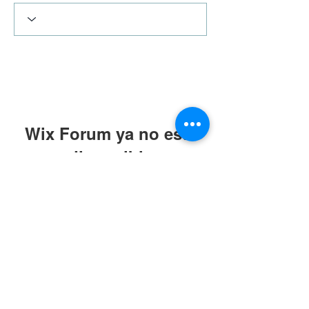
Wix Forum ya no está
disponible
Esta aplicación ha sido descontinuada.
Si necesitas una app de comunidad,
usa Wix Groups.
Terms & Conditions
|
Privacy Policy
|
Press Kit
© Alistair Appleton 2022