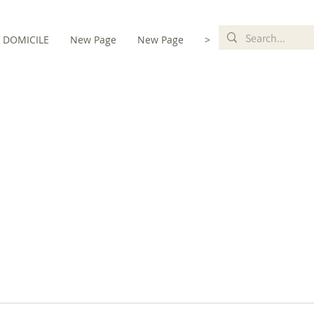
DOMICILE
New Page
New Page
>