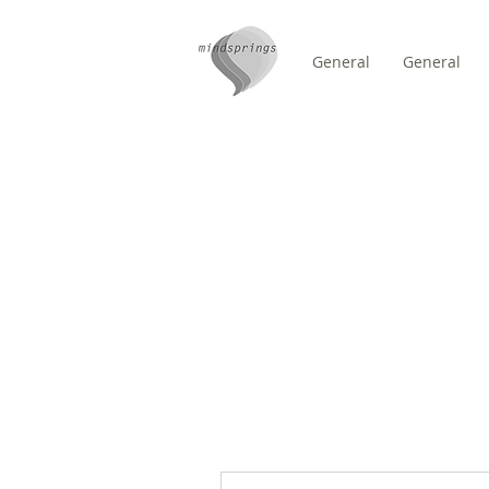
General
General
/
DOMICILE
Group Page