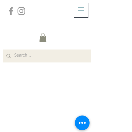
/
ZUHAUSE
New Page