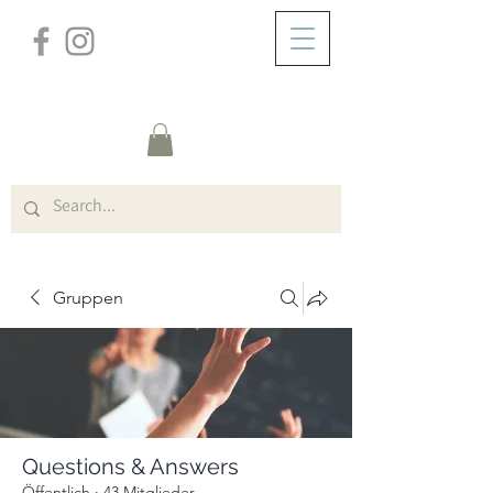
/
ZUHAUSE
Group Page
Gruppen
Questions & Answers
Öffentlich
·
43 Mitglieder