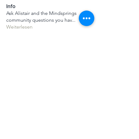
Info
Ask Alistair and the Mindsprings
community questions you hav
...
Weiterlesen
Mitglieder
Alle Mitglieder anzeigen (43)
Terms & Conditions
|
Privacy Policy
|
Press Kit
© Alistair Appleton 2022