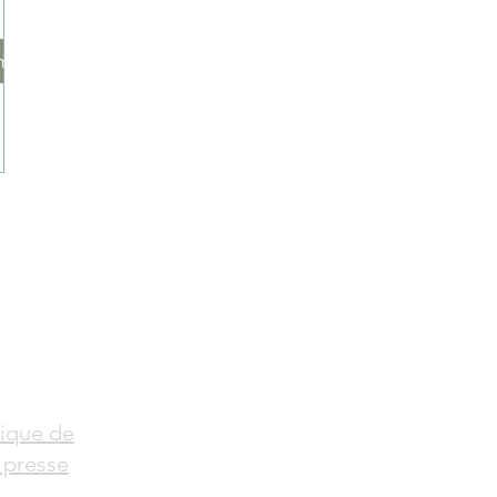
ums
tique de
 presse