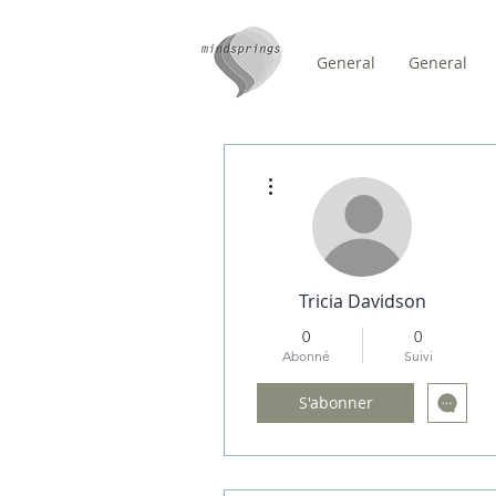
General
General
/
DOMICILE
Forum Comm
Plus d'actions
Tricia Davidson
0
0
Abonné
Suivi
S'abonner