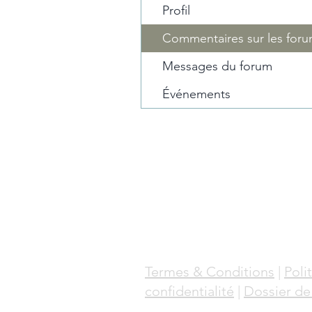
Profil
Commentaires sur les for
Messages du forum
Événements
Termes & Conditions
|
Poli
confidentialité
|
Dossier de