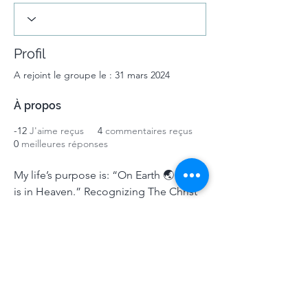
Profil
A rejoint le groupe le : 31 mars 2024
À propos
-12
J'aime reçus
4
commentaires reçus
0
meilleures réponses
My life’s purpose is: “On Earth 🌏 as it 
is in Heaven.” Recognizing The Christ 
and Buddha consciousness in all my 
Brothers and Sisters is a pretty good 
start! Forgiving myself  (and others) for 
occasionally forgetting, even better! 
🕊️🕯️✨🦋🩵
Termes & Conditions
|
Politique de