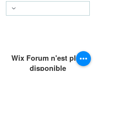
Wix Forum n'est plus
disponible
Cette application a été abandonnée. Si
vous avez besoin d'une application
communautaire, utilisez Wix Groups.
Termes & Conditions
|
Politique de
confidentialité
|
Dossier de presse
© Alistair Appleton 2022